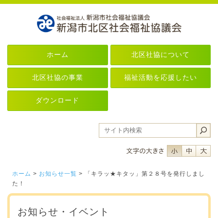
ホーム
北区社協について
北区社協の事業
福祉活動を応援したい
ダウンロード
フォントサイ
フォント
フ
ホーム
>
お知らせ一覧
> 「キラッ★キタッ」第２８号を発行しまし
た！
お知らせ・イベント