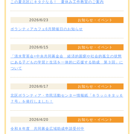
この夏北区にキタクなる！ 夏休み工作教室のご案内
2026/6/23
お知らせ・イベント
ボランティアカフェ6月開催日のお知らせ
2026/6/15
お知らせ・イベント
「清水育英会×中央共同募金会 経済的困窮や社会的孤立の状態
にある子どもの学習と生活を一体的に応援する助成 第３回」に
ついて
2026/6/17
お知らせ・イベント
北区ボランティア・市民活動センター情報紙「キラッ☆キタッ６
７号」を発行しました！
2026/4/20
お知らせ・イベント
令和８年度 共同募金広域助成申請受付中