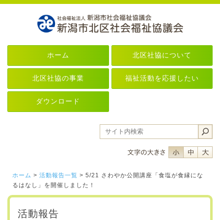
ホーム
北区社協について
北区社協の事業
福祉活動を応援したい
ダウンロード
フォントサイ
フォント
フ
ホーム
>
活動報告一覧
> 5/21 さわやか公開講座「食塩が食縁にな
るはなし」を開催しました！
活動報告