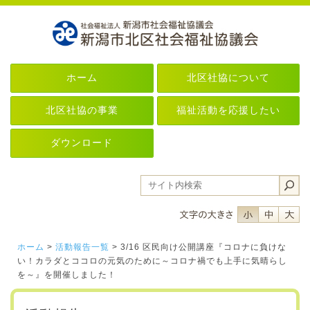
ホーム
北区社協について
北区社協の事業
福祉活動を応援したい
ダウンロード
フォントサイ
フォント
フ
ホーム
>
活動報告一覧
> 3/16 区民向け公開講座『コロナに負けな
い！カラダとココロの元気のために～コロナ禍でも上手に気晴らし
を～』を開催しました！