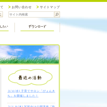
協議会 新潟市北区社会福祉協議会
いて
お問い合わせ
サイトマップ
サイズ小
ォントサイズ中
フォントサイズ大
福祉活動を応援したい
ダウンロード
３/４(水) 子育てサロン「ぴょんき
ち」を開催しました！
２/１９(木) 区民向け公開講座『歌