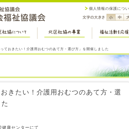
社会福祉法人 新潟市社会福祉
個人情報の保護につ
フォント
フ
北区社協について
北区社協の事業
）「知っておきたい！介護用おむつのあて方・選び方」を開催しました
っておきたい！介護用おむつのあて方・選
した
栄健康センターにて