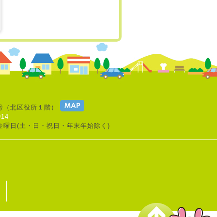
号
（北区役所１階）
914
金曜日(土・日・祝日・年末年始除く)