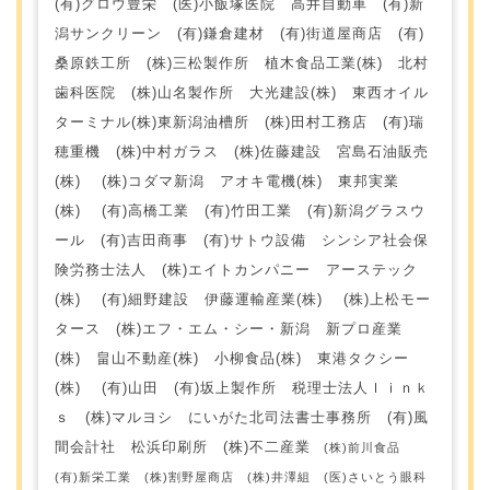
(有)グロウ豊栄 (医)小飯塚医院 高井自動車 (有)新
潟サンクリーン (有)鎌倉建材 (有)街道屋商店 (有)
桑原鉄工所 (株)三松製作所 植木食品工業(株) 北村
歯科医院 (株)山名製作所 大光建設(株) 東西オイル
ターミナル(株)東新潟油槽所 (株)田村工務店 (有)瑞
穂重機 (株)中村ガラス (株)佐藤建設 宮島石油販売
(株) (株)コダマ新潟 アオキ電機(株) 東邦実業
(株) (有)高橋工業 (有)竹田工業 (有)新潟グラスウ
ール (有)吉田商事 (有)サトウ設備 シンシア社会保
険労務士法人 (株)エイトカンパニー アーステック
(株) (有)細野建設 伊藤運輸産業(株) (株)上松モー
タース (株)エフ・エム・シー・新潟 新プロ産業
(株) 畠山不動産(株) 小柳食品(株) 東港タクシー
(株) (有)山田 (有)坂上製作所 税理士法人ｌｉｎｋ
ｓ (株)マルヨシ にいがた北司法書士事務所 (有)風
間会計社 松浜印刷所 (株)不二産業
(株)前川食品
(有)新栄工業 (株)割野屋商店 (株)井澤組 (医)さいとう眼科