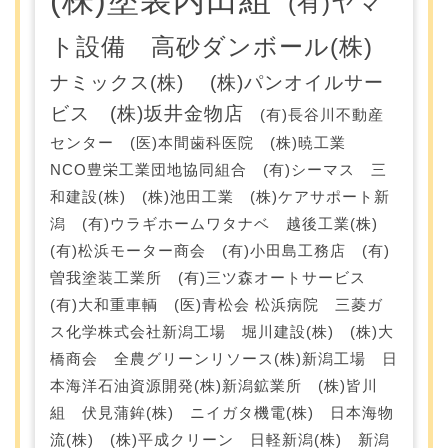
(有)ヤマ
ト設備 高砂ダンボール(株)
ナミックス(株) (株)パンオイルサー
ビス (株)坂井金物店
(有)長谷川不動産
センター (医)本間歯科医院 (株)暁工業
NCO豊栄工業団地協同組合 (有)シーマス 三
和建設(株) (株)池田工業 (株)ケアサポート新
潟 (有)ウラギホームワタナベ 越後工業(株)
(有)松浜モーター商会 (有)小田島工務店 (有)
曽我塗装工業所 (有)三ツ森オートサービス
(有)大和重車輌 (医)青松会 松浜病院 三菱ガ
ス化学株式会社新潟工場 堀川建設(株) (株)大
橋商会 全農グリーンリソース(株)新潟工場 日
本海洋石油資源開発(株)新潟鉱業所 (株)皆川
組 伏見蒲鉾(株) ニイガタ機電(株) 日本海物
流(株) (株)平成クリーン 日軽新潟(株) 新潟