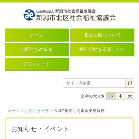
ホーム
北区社協について
北区社協の事業
福祉活動を応援したい
ダウンロード
フォントサイ
フォント
フ
ホーム
>
お知らせ一覧
> 令和7年度共同募金実績報告
お知らせ・イベント