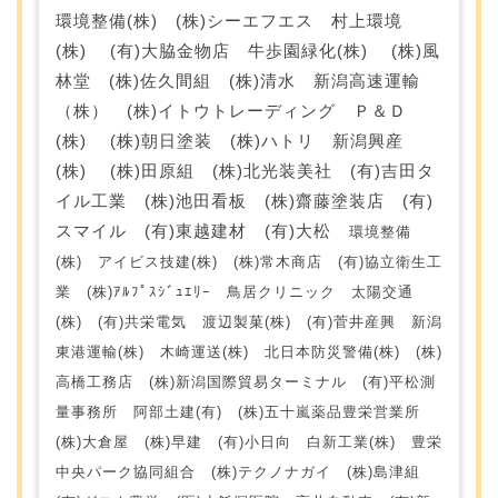
環境整備(株) (株)シーエフエス 村上環境
(株) (有)大脇金物店 牛歩園緑化(株) (株)風
林堂 (株)佐久間組 (株)清水 新潟高速運輸
（株） (株)イトウトレーディング Ｐ＆Ｄ
(株) (株)朝日塗装 (株)ハトリ 新潟興産
(株) (株)田原組 (株)北光装美社 (有)吉田タ
イル工業 (株)池田看板 (株)齋藤塗装店 (有)
スマイル (有)東越建材 (有)大松
環境整備
(株) アイビス技建(株) (株)常木商店 (有)協立衛生工
業 (株)ｱﾙﾌﾟｽｼﾞｭｴﾘｰ 鳥居クリニック 太陽交通
(株) (有)共栄電気 渡辺製菓(株) (有)菅井産興 新潟
東港運輸(株) 木崎運送(株) 北日本防災警備(株) (株)
高橋工務店 (株)新潟国際貿易ターミナル (有)平松測
量事務所 阿部土建(有) (株)五十嵐薬品豊栄営業所
(株)大倉屋 (株)早建 (有)小日向 白新工業(株) 豊栄
中央パーク協同組合 (株)テクノナガイ (株)島津組