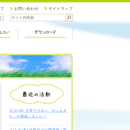
協議会 新潟市北区社会福祉協議会
いて
お問い合わせ
サイトマップ
サイズ小
ォントサイズ中
フォントサイズ大
福祉活動を応援したい
ダウンロード
３/４(水) 子育てサロン「ぴょんき
ち」を開催しました！
２/１９(木) 区民向け公開講座『歌