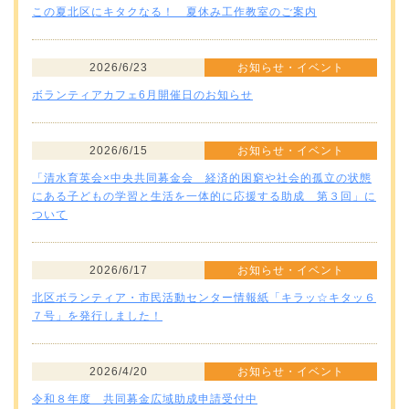
この夏北区にキタクなる！ 夏休み工作教室のご案内
2026/6/23
お知らせ・イベント
ボランティアカフェ6月開催日のお知らせ
2026/6/15
お知らせ・イベント
「清水育英会×中央共同募金会 経済的困窮や社会的孤立の状態
にある子どもの学習と生活を一体的に応援する助成 第３回」に
ついて
2026/6/17
お知らせ・イベント
北区ボランティア・市民活動センター情報紙「キラッ☆キタッ６
７号」を発行しました！
2026/4/20
お知らせ・イベント
令和８年度 共同募金広域助成申請受付中