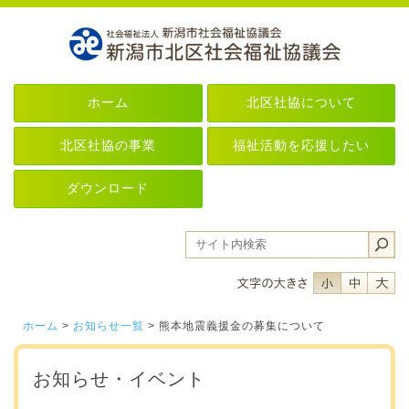
ホーム
北区社協について
北区社協の事業
福祉活動を応援したい
ダウンロード
フォントサイ
フォント
フ
ホーム
>
お知らせ一覧
> 熊本地震義援金の募集について
お知らせ・イベント