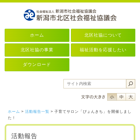
ホーム
北区社協について
北区社協の事業
福祉活動を応援したい
ダウンロード
フォントサイ
フォント
フ
ホーム
>
活動報告一覧
> 子育てサロン「ぴょんきち」を開催しまし
た！
活動報告