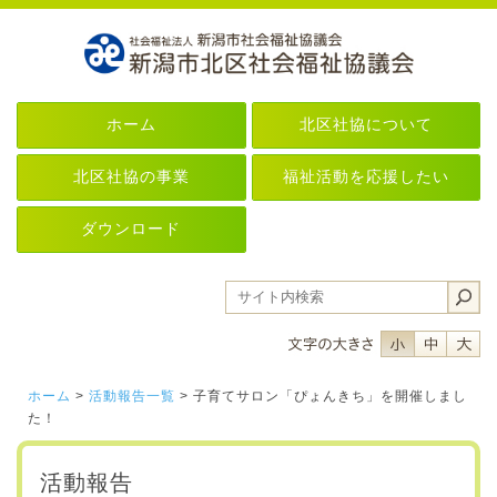
ホーム
北区社協について
北区社協の事業
福祉活動を応援したい
ダウンロード
フォントサイ
フォント
フ
ホーム
>
活動報告一覧
> 子育てサロン「ぴょんきち」を開催しまし
た！
活動報告