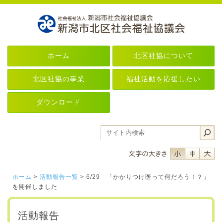
ホーム
北区社協について
北区社協の事業
福祉活動を応援したい
ダウンロード
フォントサイ
フォント
フ
ホーム
>
活動報告一覧
> 6/29 「かかりつけ医って何だろう！？」
を開催しました
活動報告