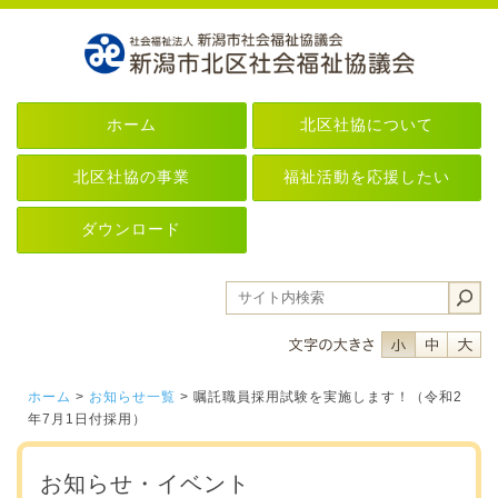
ホーム
北区社協について
北区社協の事業
福祉活動を応援したい
ダウンロード
フォントサイ
フォント
フ
ホーム
>
お知らせ一覧
> 嘱託職員採用試験を実施します！（令和2
年7月1日付採用）
お知らせ・イベント