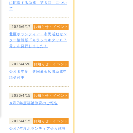
に応援する助成 第３回」につい
て
2026/6/17
お知らせ・イベント
北区ボランティア・市民活動セン
ター情報紙「キラッ☆キタッ６７
号」を発行しました！
2026/4/20
お知らせ・イベント
令和８年度 共同募金広域助成申
請受付中
2026/4/15
お知らせ・イベント
令和7年度福祉教育のご報告
2026/4/15
お知らせ・イベント
令和7年度ボランティア受入施設