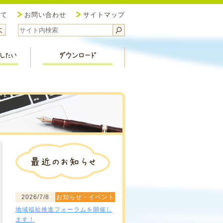
協議会 新潟市北区社会福祉協議会
いて
お問い合わせ
サイトマップ
サイズ小
ォントサイズ中
フォントサイズ大
福祉活動を応援したい
ダウンロード
2026/7/8
お知らせ・イベント
地域福祉推進フォーラムを開催し
ます！