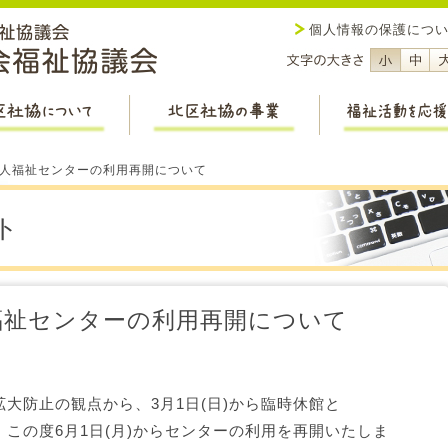
社会福祉法人 新潟市社会福祉
個人情報の保護につ
フォント
フ
北区社協について
北区社協の事業
老人福祉センターの利用再開について
ト
福祉センターの利用再開について
大防止の観点から、3月1日(日)から臨時休館と
この度6月1日(月)からセンターの利用を再開いたしま