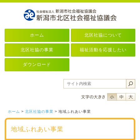
ホーム
北区社協について
北区社協の事業
福祉活動を応援したい
ダウンロード
フォントサイ
フォント
フ
ホーム
>
北区社協の事業
> 地域ふれあい事業
地域ふれあい事業