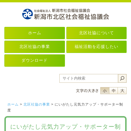
ホーム
北区社協について
北区社協の事業
福祉活動を応援したい
ダウンロード
フォントサイ
フォント
フ
ホーム
>
北区社協の事業
> にいがたし元気力アップ・サポーター制
度
にいがたし元気力アップ・サポーター制