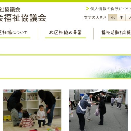
社会福祉法人 新潟市社会福祉
個人情報の保護につ
フォント
フ
北区社協について
北区社協の事業