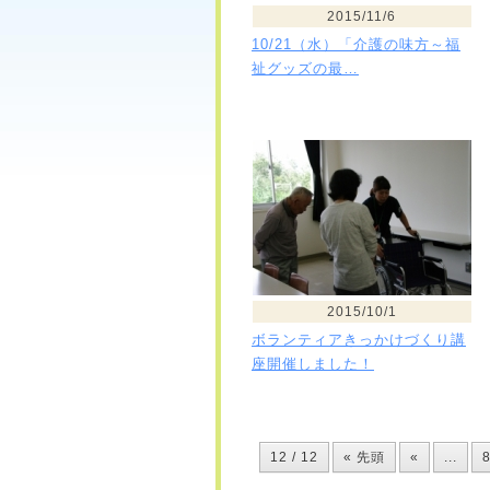
2015/11/6
10/21（水）「介護の味方～福
祉グッズの最…
2015/10/1
ボランティアきっかけづくり講
座開催しました！
12 / 12
« 先頭
«
...