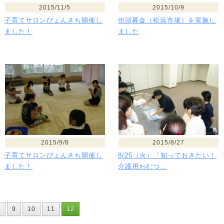
2015/11/5
2015/10/9
子育てサロンぴょんきち開催し
街頭募金（松浜市場）を実施し
ました！
ました
2015/9/8
2015/8/27
子育てサロンぴょんきち開催し
8/25（火）「知っておきたい！
ました！
介護用おむつ…
8
9
10
11
12